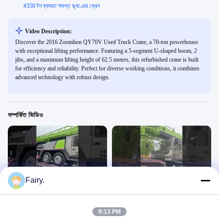
#
350 টন ব্যবহৃত সমস্ত ভূখণ্ডের ক্রেন
Video Description:
Discover the 2016 Zoomlion QY70V Used Truck Crane, a 70-ton powerhouse
with exceptional lifting performance. Featuring a 5-segment U-shaped boom, 2
jibs, and a maximum lifting height of 62.5 meters, this refurbished crane is built
for efficiency and reliability. Perfect for diverse working conditions, it combines
advanced technology with robust design.
সম্পর্কিত ভিডিও
00:11
00:28
Fairy.
zoomlion 70t
zoomlion 70t
Zoomlion Qy70v
Zoomlion Qy70v
July 13, 2023
July 13, 2023
9:13 PM